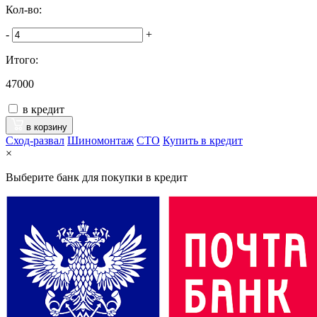
Кол-во:
-
+
Итого:
47000
в кредит
в корзину
Сход-развал
Шиномонтаж
CTO
Купить в кредит
×
Выберите банк для покупки в кредит