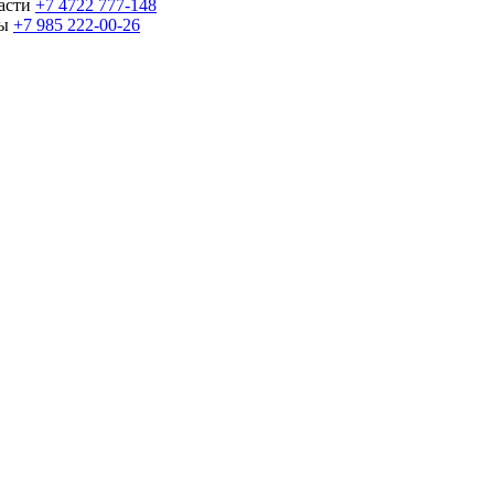
части
+7 4722 777-148
ны
+7 985 222-00-26