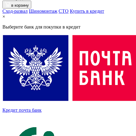
в корзину
Сход-развал
Шиномонтаж
CTO
Купить в кредит
×
Выберите банк для покупки в кредит
Кредит почта банк