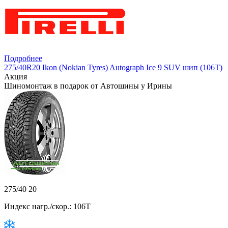
Подробнее
275/40R20 Ikon (Nokian Tyres) Autograph Ice 9 SUV шип (106T)
Акция
Шиномонтаж в подарок от Автошины у Ирины
275/40 20
Индекс нагр./скор.: 106T