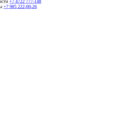
части
+7 4722 777-148
ны
+7 985 222-00-26