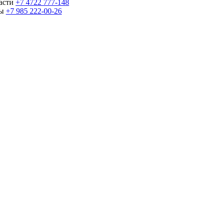
части
+7 4722 777-148
ны
+7 985 222-00-26