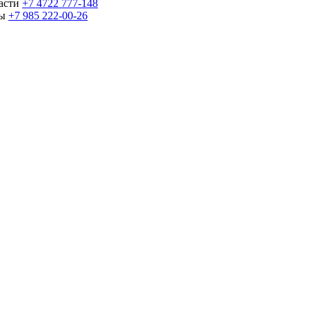
части
+7 4722 777-148
ны
+7 985 222-00-26