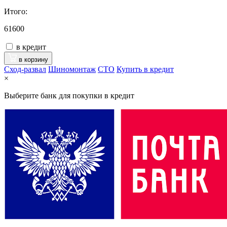
Итого:
61600
в кредит
в корзину
Сход-развал
Шиномонтаж
CTO
Купить в кредит
×
Выберите банк для покупки в кредит