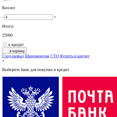
Кол-во:
-
+
Итого:
25000
в кредит
в корзину
Сход-развал
Шиномонтаж
CTO
Купить в кредит
×
Выберите банк для покупки в кредит