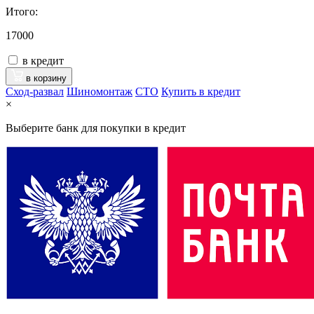
Итого:
17000
в кредит
в корзину
Сход-развал
Шиномонтаж
CTO
Купить в кредит
×
Выберите банк для покупки в кредит