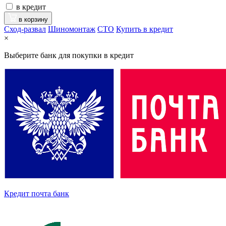
в кредит
в корзину
Сход-развал
Шиномонтаж
CTO
Купить в кредит
×
Выберите банк для покупки в кредит
Кредит почта банк