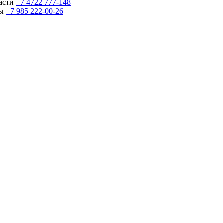
части
+7 4722 777-148
ны
+7 985 222-00-26